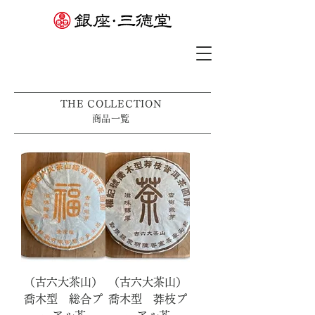
THE COLLECTION
​​商品一覧
（古六大茶山）
（古六大茶山）
喬木型 総合プ
喬木型 莽枝プ