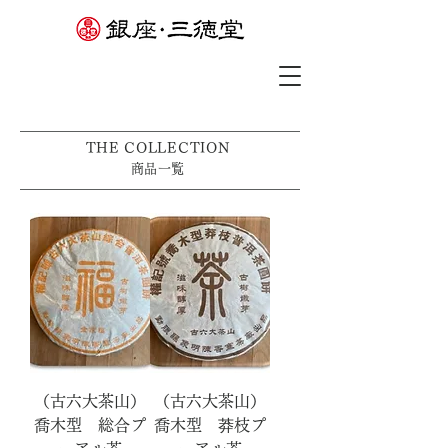
THE COLLECTION
​​商品一覧
（古六大茶山）
（古六大茶山）
喬木型 総合プ
喬木型 莽枝プ