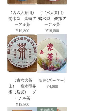
（古六大茶山）
（古六大茶山）
喬木型 蛮磚プ
喬木型 倚邦プ
ーアル茶
ーアル茶
Price
Price
¥19,800
¥19,800
（古六大茶
紫芽(ズーヤー)
山） 喬木型曼
Price
¥4,800
撒（易武） プ
ーアル茶
Price
¥19,800
新着商品