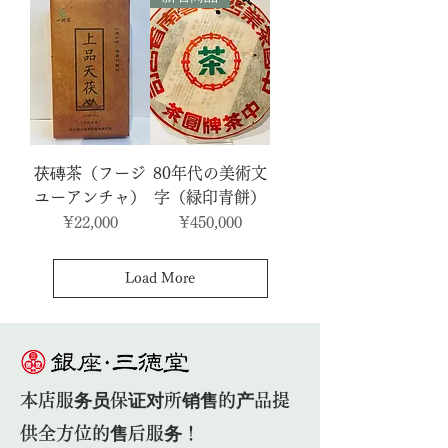
茯磚茶（フージ
80年代の美術文
ユーアンチャ）
字（緑印青餅）
Price
Price
¥22,000
¥450,000
Load More
本店服务员保证对所销售的产品提
供全方位的售后服务！