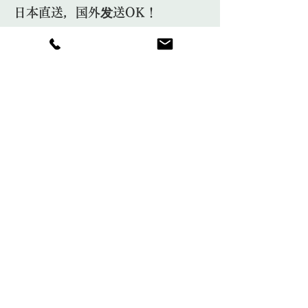
日本直送，国外发送OK！
Shop
About
Information
Contact
​茶芸教室
​プライバシーポリシー
ご利用ガイド
特定商取引法に基づく表記
​古物営業法に基づく表記
〒104-0061 東京都中央区銀座7-
8-19
Tel:
03-3289-3131
Tel/Fax:
03-5568-6882