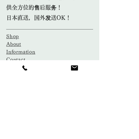
供全方位的售后服务！
日本直送，国外发送OK！
Shop
About
Information
Contact
​茶芸教室
​プライバシーポリシー
ご利用ガイド
特定商取引法に基づく表記
​古物営業法に基づく表記
〒104-0061 東京都中央区銀座7-
8-19
Tel:
03-3289-3131