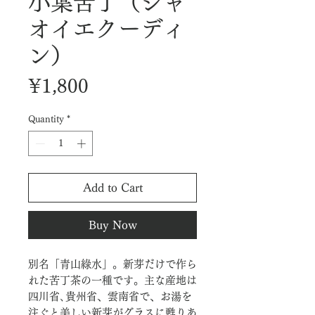
小葉苦丁（シャ
オイエクーディ
ン）
Price
¥1,800
Quantity
*
Add to Cart
Buy Now
別名「青山綠水」。新芽だけで作ら
れた苦丁茶の一種です。主な産地は
四川省､貴州省、雲南省で、お湯を
注ぐと美しい新芽がグラスに甦りあ