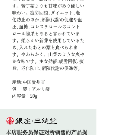
す。苦丁茶よりも甘味があり優しい
味わい。疲労回復､ダイエット､老
化防止のほか､新陳代謝の促進や血
圧､血糖､コレステロールのコント
ロール効果もあると言われていま
す。柔らかい新芽を使用しているた
め､入れたあとの葉も食べられま
す。やわらかく、山菜のような爽や
かな味です。主な効能:疲労回復､瘦
身、老化防止､新陳代謝の促進等。
産地:中国貴州省
包 裝：アルミ袋
內容量：20g
本店服务员保证对所销售的产品提