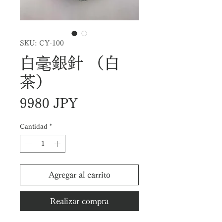
SKU: CY-100
白毫銀針 （白
茶）
Precio
9980 JPY
Cantidad
*
Agregar al carrito
Realizar compra