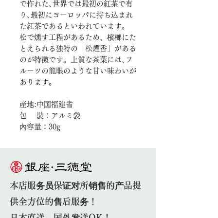
で作れた､世界では最初の紅茶で有
り､最初にヨーロッパに持ち込まれ
た紅茶であるといわれています。
松で燻す工程があるため、檳榔にた
とえられる独特の「松煙香」がある
のが特徴です。上質な茶葉には､フ
ルーツの龍眼のような甘い味わいが
あります。
産地:中国福建省
包 裝：アルミ袋
內容量：30g
本店服务员保证对所销售的产品提
供全方位的售后服务！
日本直送，国外发送OK！