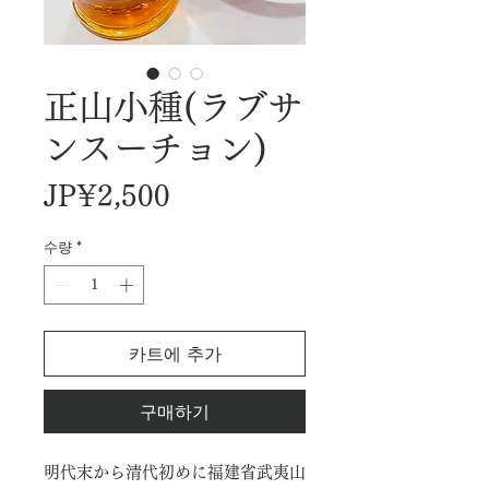
正山小種(ラブサ
ンスーチョン)
가
JP¥2,500
격
수량
*
카트에 추가
구매하기
明代末から清代初めに福建省武夷山