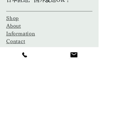
Shop
About
Information
Contact
​茶芸教室
​プライバシーポリシー
ご利用ガイド
特定商取引法に基づく表記
​古物営業法に基づく表記
〒104-0061 東京都中央区銀座7-
8-19
Tel:
03-3289-3131
Tel/Fax:
03-5568-6882