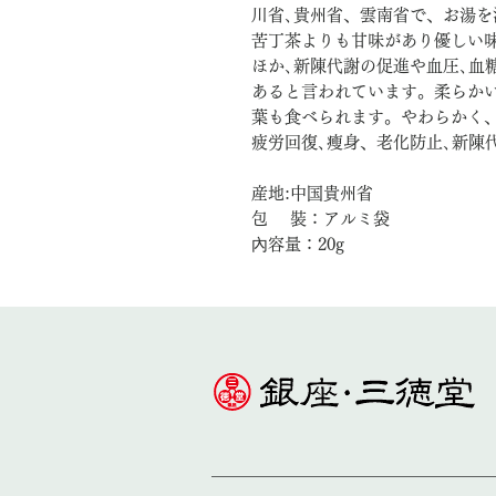
川省､貴州省、雲南省で、お湯
苦丁茶よりも甘味があり優しい味
ほか､新陳代謝の促進や血圧､血
あると言われています。柔らか
葉も食べられます。やわらかく、
疲労回復､瘦身、老化防止､新陳
産地:中国貴州省
包 裝：アルミ袋
內容量：20g