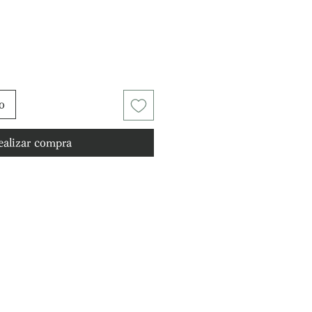
recio
to
ealizar compra