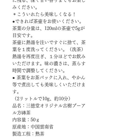
に残る、深く甘い香りまでもお楽し
みください。
＊こういれたら美味しくなる！
●できれば茶壷をお使いください。
茶葉の分量は、120mlの茶壷で5gが
目安です。
茶壷に熱湯を注いですぐに捨て、茶
葉を１度洗ってください。（洗茶）
熱湯を再度注ぎ、１分ほどでお飲み
いただけます。味の濃さは、蒸らす
時間で調整してください。
● 茶葉をお茶パックに入れ、やかん
等で煮出しても美味しくいただけま
す。
（2リットルで10g、約10分）
品名：三徳堂オリジナル古樹プーア
ル方磚茶
内容量：50ｇ
原産地：中国雲南省
製造工程：熟茶