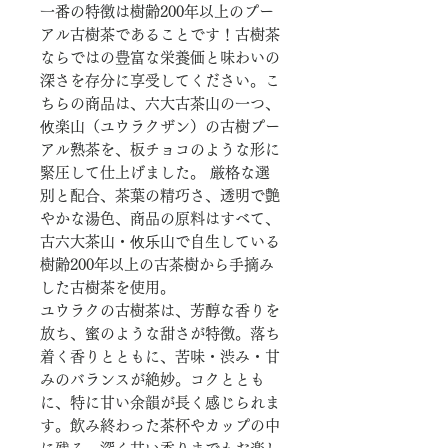
一番の特徴は樹齢200年以上のプー
アル古樹茶であることです！古樹茶
ならではの豊富な栄養価と味わいの
深さを存分に享受してください。こ
ちらの商品は、六大古茶山の一つ、
攸楽山（ユウラクザン）の古樹プー
アル熟茶を、板チョコのような形に
緊圧して仕上げました。 厳格な選
別と配合、茶葉の精巧さ、透明で艶
やかな湯色、商品の原料はすべて、
古六大茶山・攸乐山で自生している
樹齢200年以上の古茶樹から手摘み
した古樹茶を使用。
ユウラクの古樹茶は、芳醇な香りを
放ち、蜜のような甜さが特徴。落ち
着く香りとともに、苦味・渋み・甘
みのバランスが絶妙。コクととも
に、特に甘い余韻が長く感じられま
す。飲み終わった茶杯やカップの中