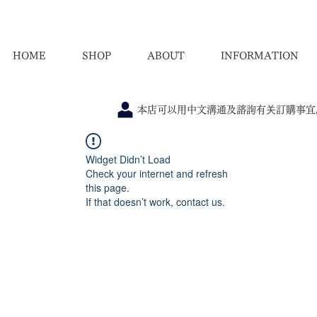
HOME
SHOP
ABOUT
INFORMATION
本店可以用中文溝通及諮詢有关訂購事宜
Widget Didn’t Load
Check your internet and refresh
this page.
If that doesn’t work, contact us.